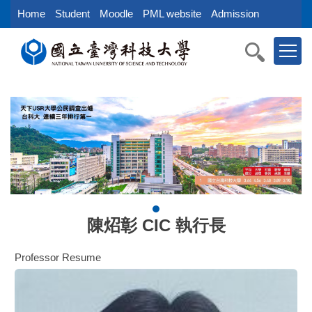
跳
Home
Student
Moodle
PML website
Admission
到
主
要
內
容
區
塊
陳炤彰 CIC 執行長
Professor Resume