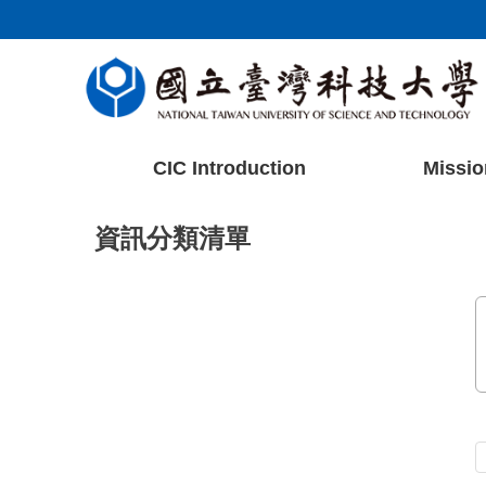
跳
到
主
要
內
容
區
CIC Introduction
Missio
塊
資訊分類清單