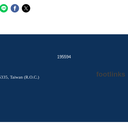
1
9
5
5
9
4
footlinks
06335, Taiwan (R.O.C.)