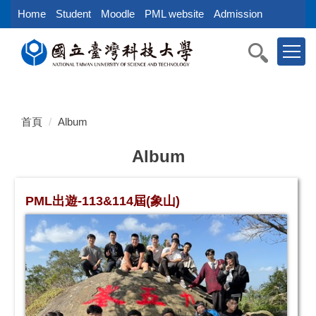
跳
Home
Student
Moodle
PML website
Admission
到
主
要
內
容
區
塊
首頁
Album
Album
PML出遊-113&114屆(象山)