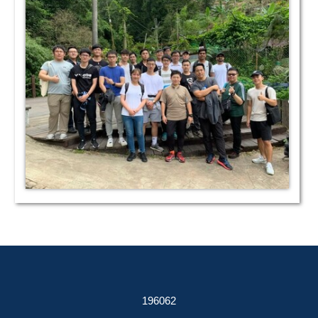
1
9
6
0
6
2